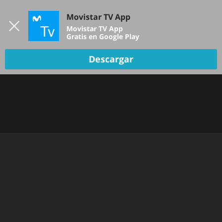
Iniciar sesión
Movistar TV App
B
Movistar TV App
Gratis en Google Play
Descargar