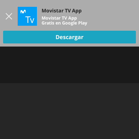
Iniciar sesión
Movistar TV App
B
Movistar TV App
Gratis en Google Play
TV EN VIVO
Descargar