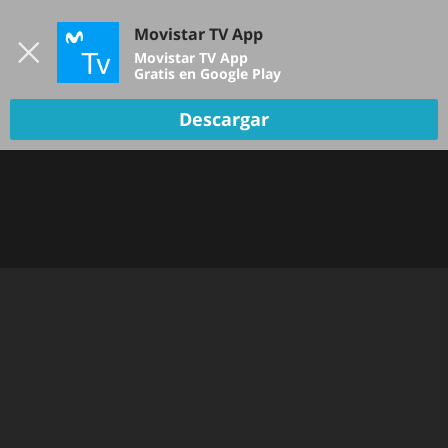
Iniciar sesión
Movistar TV App
B
Movistar TV App
Gratis en Google Play
Descargar