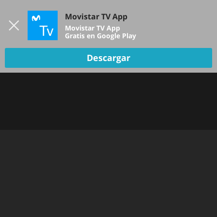
Iniciar sesión
Movistar TV App
B
Movistar TV App
Gratis en Google Play
TV EN VIVO
Descargar