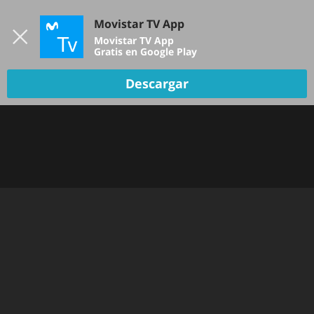
Iniciar sesión
Movistar TV App
B
Movistar TV App
Gratis en Google Play
TV EN VIVO
Descargar