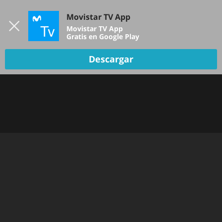
Iniciar sesión
Movistar TV App
B
Movistar TV App
Gratis en Google Play
Descargar