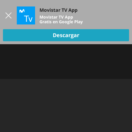
Iniciar sesión
Movistar TV App
B
Movistar TV App
Gratis en Google Play
TV EN VIVO
Descargar