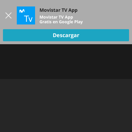
Iniciar sesión
Movistar TV App
B
Movistar TV App
Gratis en Google Play
Descargar