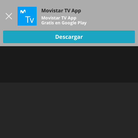
Iniciar sesión
Movistar TV App
B
Movistar TV App
Gratis en Google Play
Descargar