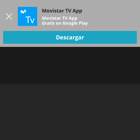
Iniciar sesión
Movistar TV App
B
Movistar TV App
Gratis en Google Play
TV EN VIVO
Descargar