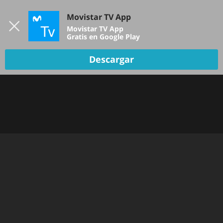
Iniciar sesión
Movistar TV App
B
Movistar TV App
Gratis en Google Play
Descargar