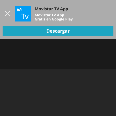
Iniciar sesión
Movistar TV App
B
Movistar TV App
Gratis en Google Play
Descargar