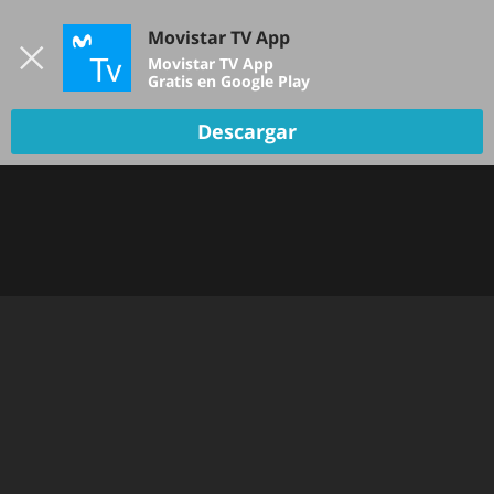
Iniciar sesión
Movistar TV App
B
Movistar TV App
Gratis en Google Play
Descargar