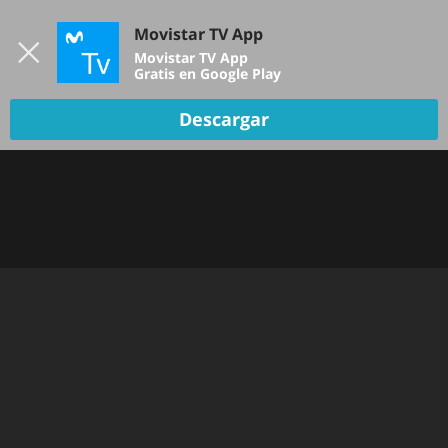
Iniciar sesión
Movistar TV App
B
Movistar TV App
Gratis en Google Play
Descargar