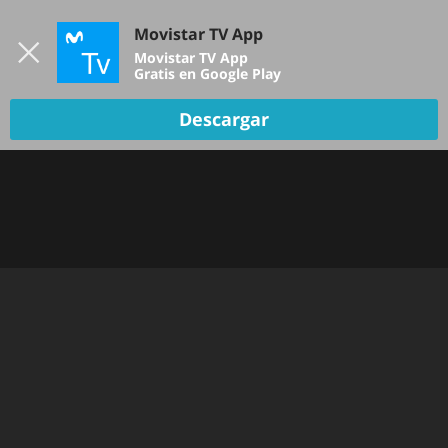
Iniciar sesión
Movistar TV App
B
Movistar TV App
Gratis en Google Play
Descargar