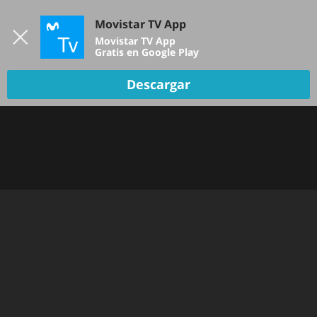
Iniciar sesión
Movistar TV App
B
Movistar TV App
Gratis en Google Play
Descargar