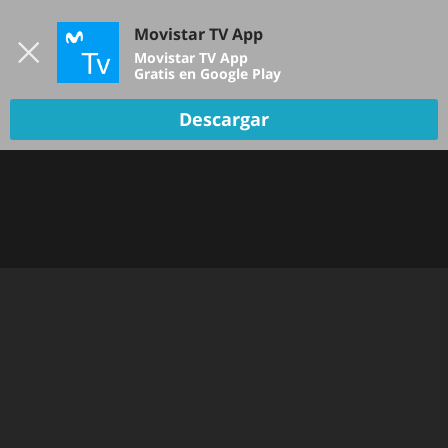
Iniciar sesión
Movistar TV App
B
Movistar TV App
Gratis en Google Play
Descargar