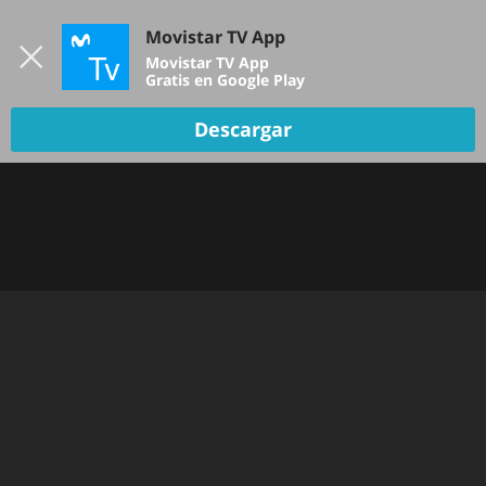
Iniciar sesión
Movistar TV App
B
Movistar TV App
Gratis en Google Play
Descargar