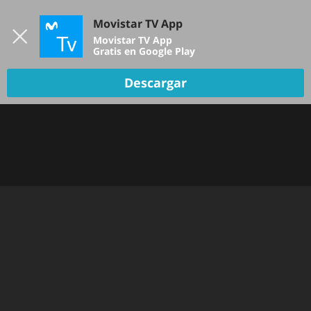
Iniciar sesión
Movistar TV App
B
Movistar TV App
Gratis en Google Play
Descargar