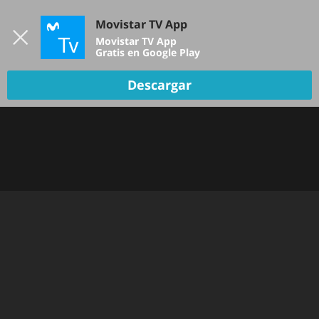
Iniciar sesión
Movistar TV App
B
Movistar TV App
Gratis en Google Play
TV EN VIVO
Descargar