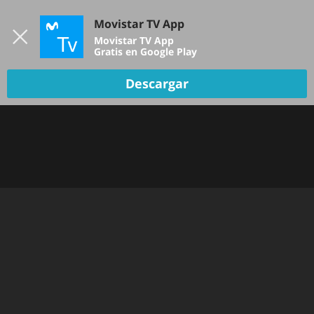
Iniciar sesión
Movistar TV App
B
Movistar TV App
Gratis en Google Play
TV EN VIVO
Descargar