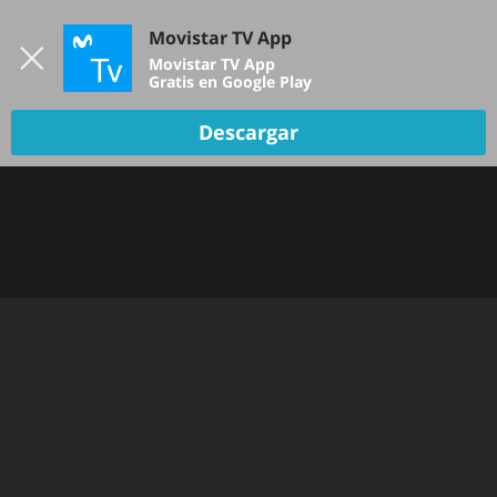
Iniciar sesión
Movistar TV App
B
Movistar TV App
Gratis en Google Play
Descargar