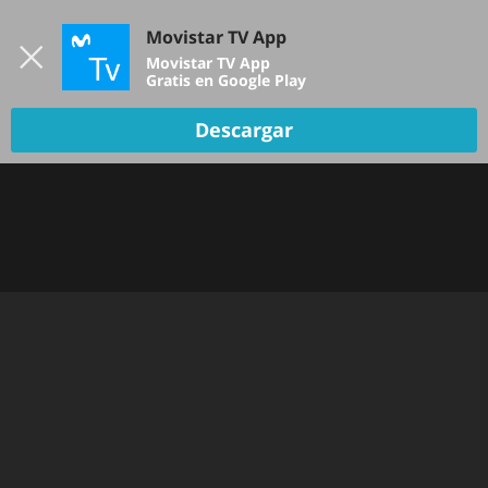
Iniciar sesión
Movistar TV App
B
Movistar TV App
Gratis en Google Play
Descargar