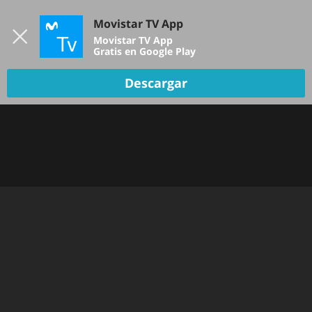
Iniciar sesión
Movistar TV App
B
Movistar TV App
Gratis en Google Play
TV EN VIVO
Descargar