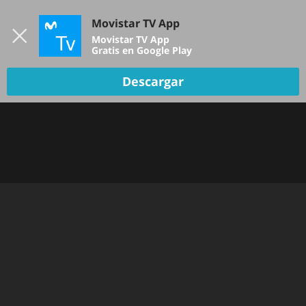
Iniciar sesión
Movistar TV App
B
Movistar TV App
Gratis en Google Play
TV EN VIVO
Descargar