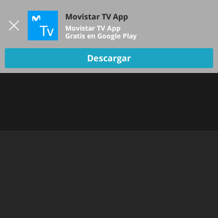
Iniciar sesión
Movistar TV App
B
Movistar TV App
Gratis en Google Play
Descargar