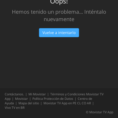
Oops!
Hemos tenido un problema... Inténtalo
nuevamente
Vuelve a intentarlo
Contáctanos.
Mi Movistar
Términos y Condiciones Movistar TV
App
Movistar
Política Protección de Datos
Centro de
Ayuda
Mapa del sitio
Movistar TV App en
PE
CL
CO
AR
Vivo TV en
BR
©
Movistar TV App