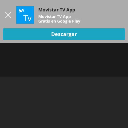
Iniciar sesión
Movistar TV App
B
Movistar TV App
Gratis en Google Play
Descargar