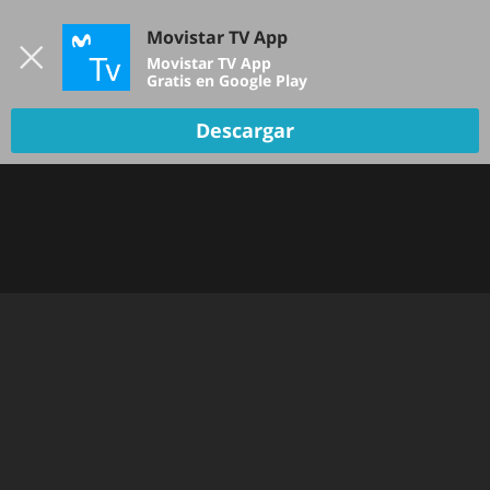
Iniciar sesión
Movistar TV App
B
Movistar TV App
Gratis en Google Play
TV EN VIVO
Descargar