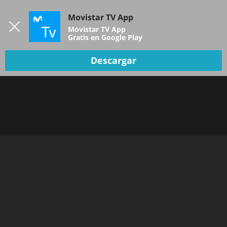
Iniciar sesión
Movistar TV App
B
Movistar TV App
Gratis en Google Play
Descargar