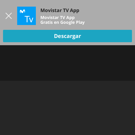
Iniciar sesión
Movistar TV App
B
Movistar TV App
Gratis en Google Play
Descargar