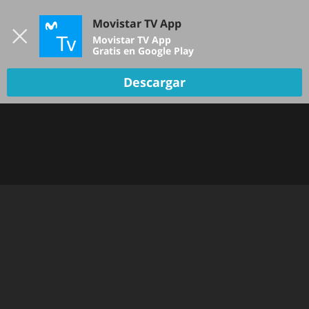
Iniciar sesión
Movistar TV App
B
Movistar TV App
Gratis en Google Play
Descargar