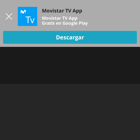
Iniciar sesión
Movistar TV App
B
Movistar TV App
Gratis en Google Play
Descargar