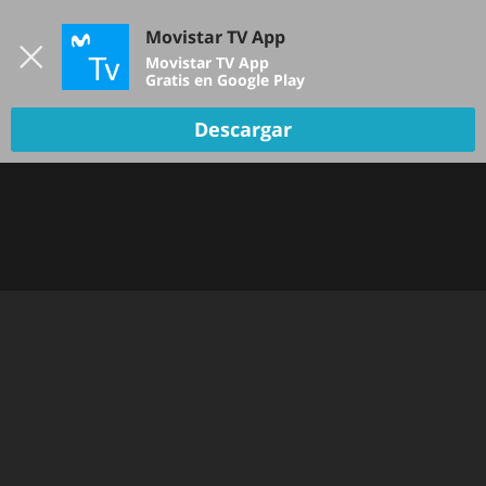
Iniciar sesión
Movistar TV App
B
Movistar TV App
Gratis en Google Play
Descargar