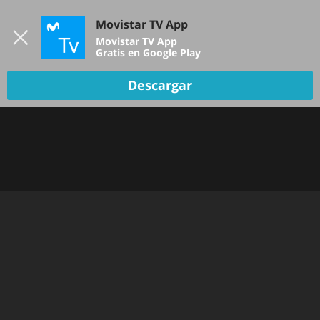
Iniciar sesión
Movistar TV App
B
Movistar TV App
Gratis en Google Play
TV EN VIVO
Descargar