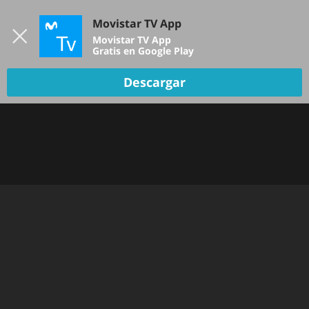
Iniciar sesión
Movistar TV App
B
Movistar TV App
Gratis en Google Play
TV EN VIVO
Descargar