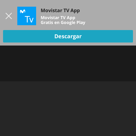
Iniciar sesión
Movistar TV App
B
Movistar TV App
Gratis en Google Play
TV EN VIVO
Descargar