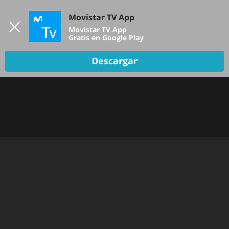
Iniciar sesión
Movistar TV App
B
Movistar TV App
Gratis en Google Play
Descargar