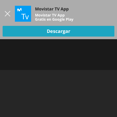
Iniciar sesión
Movistar TV App
B
Movistar TV App
Gratis en Google Play
TV EN VIVO
Descargar