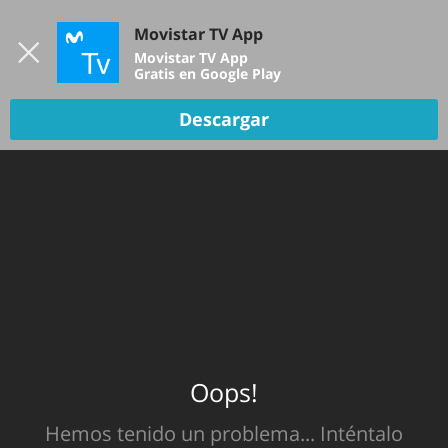
Iniciar sesión
Movistar TV App
B
Movistar TV App
Gratis en Google Play
TV EN VIVO
Descargar
Oops!
Hemos tenido un problema... Inténtalo