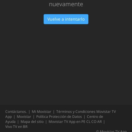
nuevamente
Vuelve a intentarlo
Contáctanos.
Mi Movistar
Términos y Condiciones Movistar TV
App
Movistar
Política Protección de Datos
Centro de
Ayuda
Mapa del sitio
Movistar TV App en
PE
CL
CO
AR
Vivo TV en
BR
©
Movistar TV App