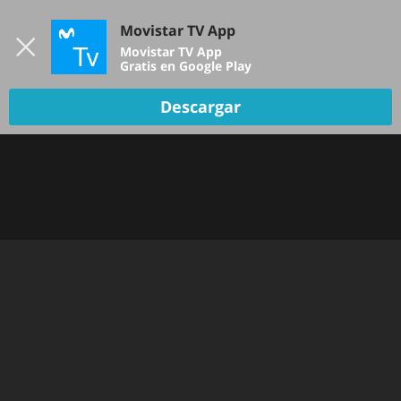
Iniciar sesión
Movistar TV App
B
Movistar TV App
Gratis en Google Play
Descargar