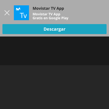
Iniciar sesión
Movistar TV App
B
Movistar TV App
Gratis en Google Play
Descargar