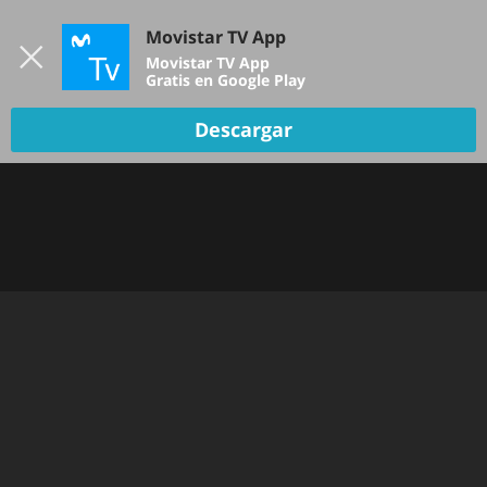
Iniciar sesión
Movistar TV App
B
Movistar TV App
Gratis en Google Play
Descargar