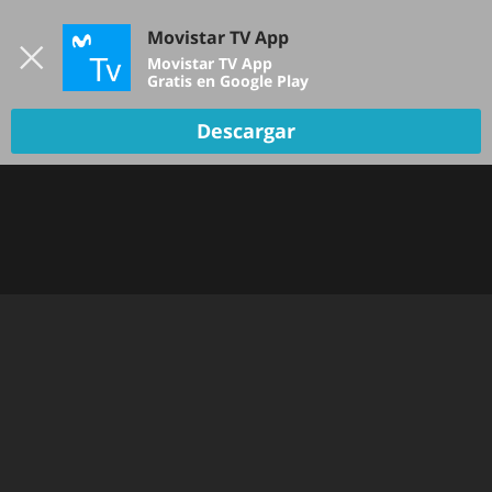
Iniciar sesión
Movistar TV App
B
Movistar TV App
Gratis en Google Play
Descargar