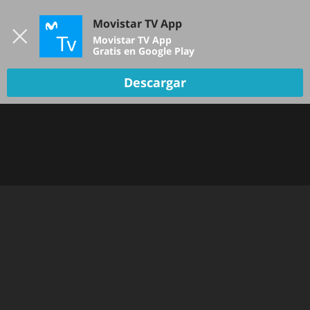
Iniciar sesión
Movistar TV App
B
Movistar TV App
Gratis en Google Play
Descargar