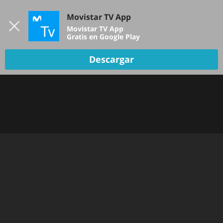
Iniciar sesión
Movistar TV App
B
Movistar TV App
Gratis en Google Play
Descargar