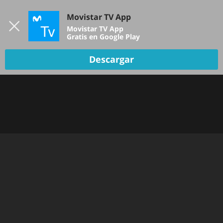
Iniciar sesión
Movistar TV App
B
Movistar TV App
Gratis en Google Play
Descargar