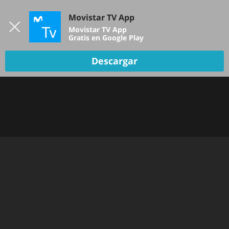
Iniciar sesión
Movistar TV App
B
Movistar TV App
Gratis en Google Play
Descargar