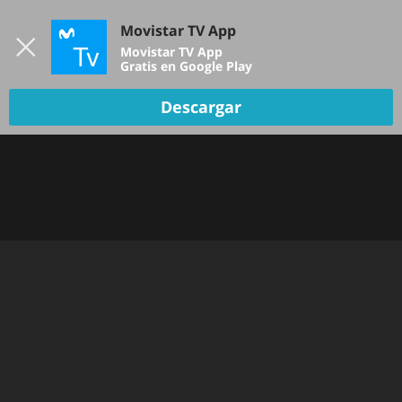
Iniciar sesión
Movistar TV App
B
Movistar TV App
Gratis en Google Play
Descargar