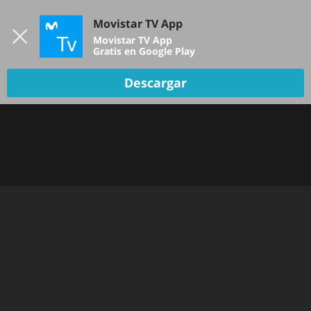
Iniciar sesión
Movistar TV App
B
Movistar TV App
Gratis en Google Play
Descargar